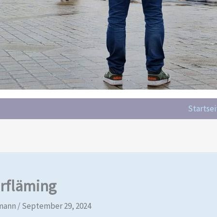
Startsei
rfläming
emann
/
September 29, 2024