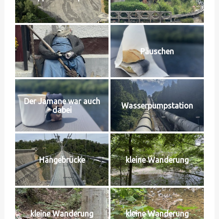
Päuschen
Der Jamane war auch
Wasserpumpstation
dabei
Hängebrücke
kleine Wanderung
kleine Wanderung
kleine Wanderung